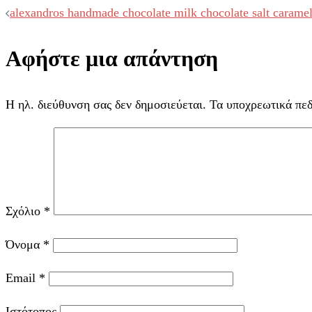
Post
alexandros handmade chocolate milk chocolate salt carame
navigation
Αφήστε μια απάντηση
Η ηλ. διεύθυνση σας δεν δημοσιεύεται.
Τα υποχρεωτικά πε
Σχόλιο
*
Όνομα
*
Email
*
Ιστότοπος