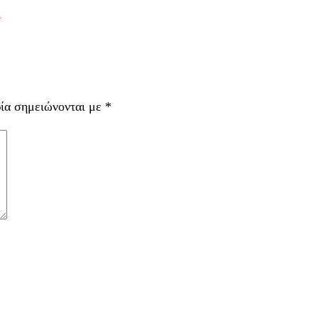
l
δία σημειώνονται με
*