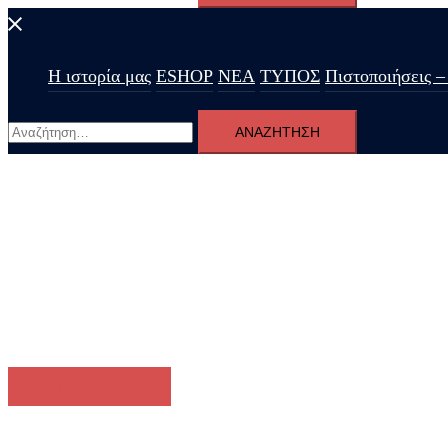
για:
Η ιστορία μας
ESHOP
ΝΕΑ
ΤΥΠΟΣ
Πιστοποιήσεις –
Αναζήτηση
για:
Οίνος ευφραίνει καρδίαν
Από τη Δαφνοσπηλιά Καρδίτσας
ΕΠΙΚΟΙΝΩΝΙΑ