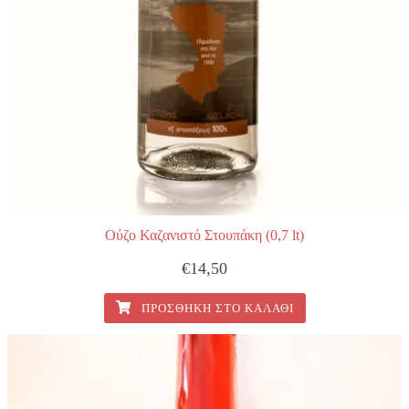
Ούζο Καζανιστό Στουπάκη (0,7 lt)
€
14,50
ΠΡΟΣΘΉΚΗ ΣΤΟ ΚΑΛΆΘΙ