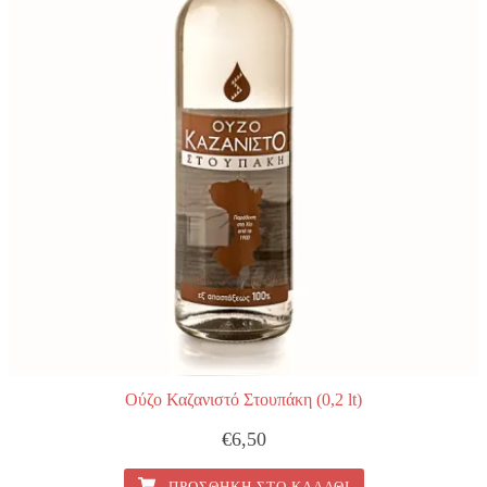
Ούζο Καζανιστό Στουπάκη (0,2 lt)
€
6,50
ΠΡΟΣΘΉΚΗ ΣΤΟ ΚΑΛΆΘΙ