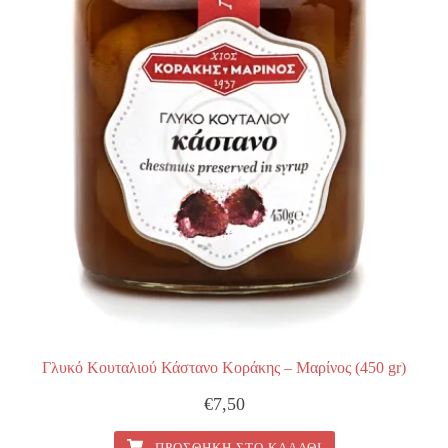
Γλυκό Κουταλιού Κάστανο Κοράκης – Μαρίνος (450 gr)
€
7,50
ΠΡΟΣΘΉΚΗ ΣΤΟ ΚΑΛΆΘΙ