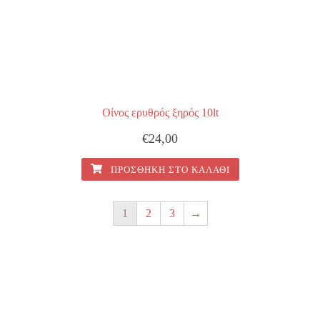
Οίνος ερυθρός ξηρός 10lt
€
24,00
ΠΡΟΣΘΉΚΗ ΣΤΟ ΚΑΛΆΘΙ
1
2
3
→