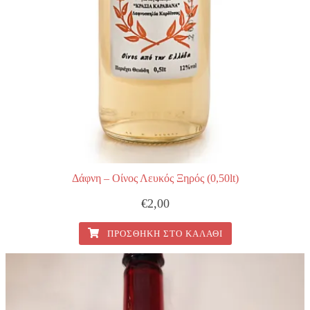
Δάφνη – Οίνος Λευκός Ξηρός (0,50lt)
€
2,00
ΠΡΟΣΘΉΚΗ ΣΤΟ ΚΑΛΆΘΙ