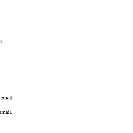
email.
email.