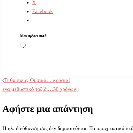
X
Facebook
Μου αρέσει αυτό:
Loading…
Post
Τι θα πιεις; Φυσικά… κρασιά!
ενα μεθυστικό ταξίδι…30 χρόνων!
navigation
Αφήστε μια απάντηση
Η ηλ. διεύθυνση σας δεν δημοσιεύεται.
Τα υποχρεωτικά πε