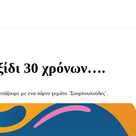
ξίδι 30 χρόνων….
ορτάζουμε με ενα πάρτυ γεμάτο ¨Σουρλουλούδες¨.