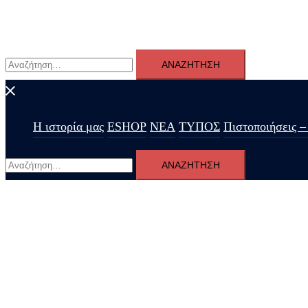
Αναζήτηση
για:
Η ιστορία μας
ESHOP
ΝΕΑ
ΤΥΠΟΣ
Πιστοποιήσεις –
Αναζήτηση
για:
Οίνος ευφραίνει καρδίαν
Από τη Δαφνοσπηλιά Καρδίτσας